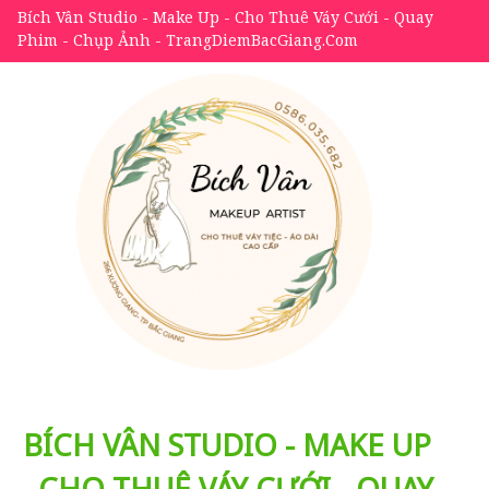
Bích Vân Studio - Make Up - Cho Thuê Váy Cưới - Quay
Phim - Chụp Ảnh - TrangDiemBacGiang.Com
BÍCH VÂN STUDIO - MAKE UP
- CHO THUÊ VÁY CƯỚI - QUAY